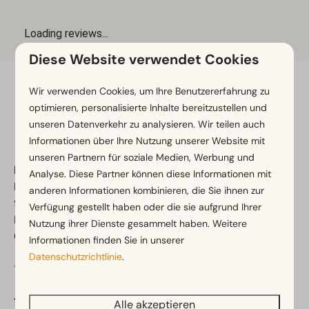
Diese Website verwendet Cookies
Wir verwenden Cookies, um Ihre Benutzererfahrung zu
Bezahle sicher
optimieren, personalisierte Inhalte bereitzustellen und
unseren Datenverkehr zu analysieren. Wir teilen auch
Informationen über Ihre Nutzung unserer Website mit
unseren Partnern für soziale Medien, Werbung und
EuroParcs Pressegger See
Analyse. Diese Partner können diese Informationen mit
Presseggen 29
anderen Informationen kombinieren, die Sie ihnen zur
9620 Presseggen
Verfügung gestellt haben oder die sie aufgrund Ihrer
Kärnten
Nutzung ihrer Dienste gesammelt haben. Weitere
Österreich
Informationen finden Sie in unserer
Datenschutzrichtlinie
.
Tel.
+43 4 282 27 60
Teil von:
Alle akzeptieren