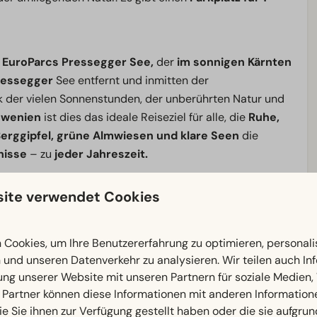
m
EuroParcs Pressegger See,
der
im sonnigen Kärnten
ressegger
See entfernt und inmitten der
 der vielen Sonnenstunden, der unberührten Natur und
lowenien
ist dies das ideale Reiseziel für alle, die
Ruhe,
erggipfel, grüne Almwiesen und klare Seen
die
nisse
– zu
jeder Jahreszeit.
ite verwendet Cookies
enden Berge zum
Schwimmen, Wandern,
-Aktivitäten
ein. Dank der einzigartigen Lage am
Cookies, um Ihre Benutzererfahrung zu optimieren, personalis
 mühelos mit einem Tagesausflug ins
romantische
n und unseren Datenverkehr zu analysieren. Wir teilen auch I
 Alpen
verbinden.
Im Winter
liegt das beliebte
ung unserer Website mit unseren Partnern für soziale Medien
ometern
perfekt präparierten
Pisten, modernen
 Partner können diese Informationen mit anderen Information
Sie nun die Pisten hinunterfahren oder die winterliche
ie Sie ihnen zur Verfügung gestellt haben oder die sie aufgrun