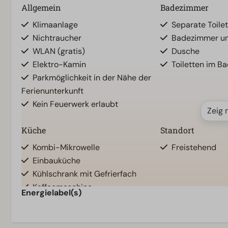
Allgemein
Badezimmer
Klimaanlage
Separate Toilet
Nichtraucher
Badezimmer unt
WLAN (gratis)
Dusche
Elektro-Kamin
Toiletten im B
Parkmöglichkeit in der Nähe der
Ferienunterkunft
Kein Feuerwerk erlaubt
Zeig 
Küche
Standort
Kombi-Mikrowelle
Freistehend
Einbauküche
Kühlschrank mit Gefrierfach
Kaffeemaschine
Energielabel(s)
Geschirrspüler
Wasserkocher