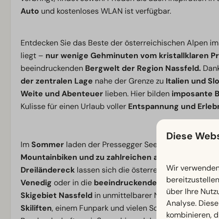
Auto
und kostenloses WLAN ist verfügbar.
Entdecken Sie das Beste der österreichischen Alpen i
liegt –
nur wenige Gehminuten vom kristallklaren P
beeindruckenden
Bergwelt der Region Nassfeld.
Dank
der zentralen Lage
nahe der Grenze zu
Italien und S
Weite und Abenteuer
lieben. Hier bilden
imposante B
Kulisse für einen Urlaub voller
Entspannung und Erleb
Diese Webs
Im
Sommer
laden der Pressegger See und die umlieg
Mountainbiken und zu zahlreichen anderen Outdoor
Wir verwenden 
Dreiländereck
lassen sich die österreichischen Alpen
bereitzustelle
Venedig
oder in die
beeindruckenden slowenischen
über Ihre Nutz
Skigebiet Nassfeld
in unmittelbarer Nähe, mit
110 Kil
Analyse. Diese
Skiliften
, einem Funpark und vielen Sonnenstunden. Ob 
kombinieren, d