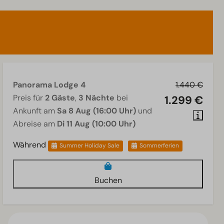
Panorama Lodge 4
1.440 €
Preis für
2 Gäste
,
3 Nächte
bei
1.299 €
Ankunft am
Sa 8 Aug (16:00 Uhr)
und
Abreise am
Di 11 Aug (10:00 Uhr)
Während
Summer Holiday Sale
Sommerferien
Buchen