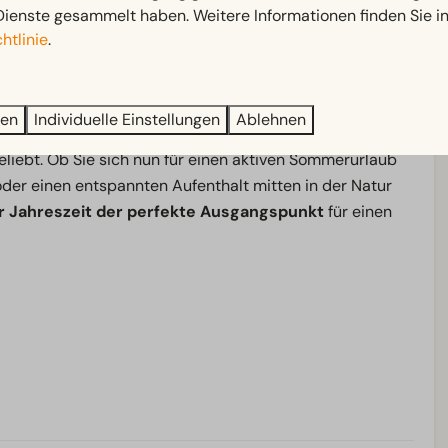
spannten und
schneesicheren Wintersporturlaub.
Dienste gesammelt haben. Weitere Informationen finden Sie i
htlinie
.
ten Sie in
komfortablen, klimatisierten Unterkünften
essbereich, Fitnessstudio sowie verschiedene
ren
Individuelle Einstellungen
Ablehnen
aus Entspannung, Natur und Aktivitäten ist der Park bei
eliebt. Ob Sie sich nun für einen aktiven Sommerurlaub
oder einen entspannten Aufenthalt mitten in der Natur
r Jahreszeit der perfekte Ausgangspunkt
für einen