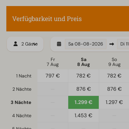
Zugänglichkeit
Wohnzimmer
Treppenstufen zur Unterkunft
Fernseher
Verfügbarkeit und Preis
2 Gäste
Sa
08-08-2026
Di
1
Fr
Sa
So
7 Aug
8 Aug
9 Aug
797 €
782 €
782 €
1 Nacht
—
876 €
876 €
2 Nächte
—
1.299 €
1.297 €
3 Nächte
—
1.453 €
—
4 Nächte
—
—
—
5 Nächte