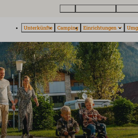
Karte
Ferienhaus kaufen
Über Euro
Unterkünfte
Camping
Einrichtungen
Umg