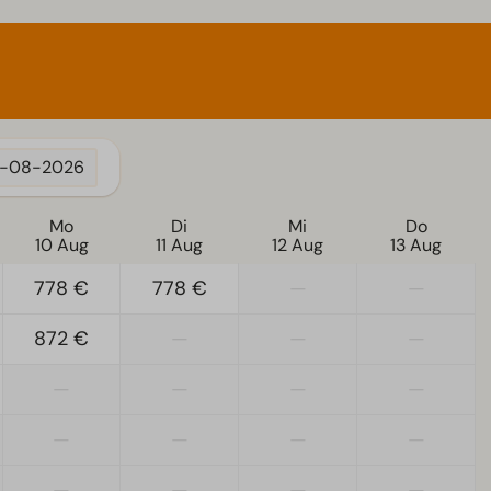
1-08-2026
Mo
Di
Mi
Do
10 Aug
11 Aug
12 Aug
13 Aug
778 €
778 €
—
—
872 €
—
—
—
—
—
—
—
—
—
—
—
—
—
—
—