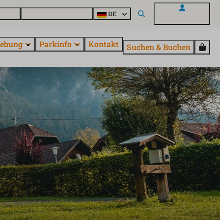
Parcs
Alle Parks entdecken
DE
Mein EuroParcs
ebung
Parkinfo
Kontakt
Suchen & Buchen