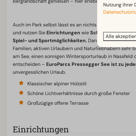
Berglandschaft genießen – hier erleben Sie einen ent
Nutzung ihrer 
Datenschutzric
Auch im Park selbst lässt es an nichts fehlen. Übernach
und nutzen Sie
Einrichtungen
wie
Schwimmbad, Welln
Alle akzeptie
Spiel- und Sportmöglichkeiten.
Dank der Kombination 
Familien, aktiven Urlaubern und Naturliebhabern sehr b
am See, einen sonnigen Wintersporturlaub in Nassfeld 
entscheiden –
EuroParcs Pressegger See ist zu jede
unvergesslichen Urlaub.
Klassischer alpiner Holzstil
Schöne Lichtverhältnisse durch große Fenster
Großzügige offene Terrasse
Einrichtungen