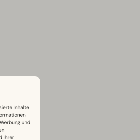
ierte Inhalte
nformationen
, Werbung und
en
d Ihrer