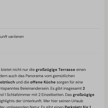
unft variieren
bietet nicht nur die
großzügige Terrasse
einen
dern auch das Panorama vom gemütlichen
olztisch
und die
offene Küche
sorgen für eine
entspanntes Beieinandersein. Es gibt insgesamt
2
d 1 Schlafzimmer mit 2 Einzelbetten. Das
großzügige
ghlights der Unterkunft. Wer hier seinen Urlaub
 der umliegenden Natur. Es gibt einen
Parkplatz für 1