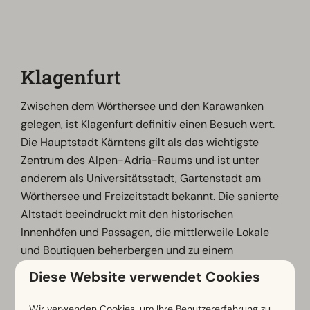
Klagenfurt
Zwischen dem Wörthersee und den Karawanken
gelegen, ist Klagenfurt definitiv einen Besuch wert.
Die Hauptstadt Kärntens gilt als das wichtigste
Zentrum des Alpen-Adria-Raums und ist unter
anderem als Universitätsstadt, Gartenstadt am
Wörthersee und Freizeitstadt bekannt. Die sanierte
Altstadt beeindruckt mit den historischen
Innenhöfen und Passagen, die mittlerweile Lokale
und Boutiquen beherbergen und zu einem
gemütlichen Stadtbummel einladen. Kulturell gibt es
Diese Website verwendet Cookies
hier auch viel zu erkunden: die Sehenswürdigkeit in
Klagenfurt ist der Lindwurmbrunnen und das
Wir verwenden Cookies, um Ihre Benutzererfahrung zu