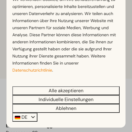
Denkmal des Herkules, der der Sage als Bezwinger
optimieren, personalisierte Inhalte bereitzustellen und
des Lindwurms gilt. Sehenswert sind auch die
unseren Datenverkehr zu analysieren. Wir teilen auch
Kirchen, Burgen und Tore in der Stadt. Bunt geht es
Informationen über Ihre Nutzung unserer Website mit
unseren Partnern für soziale Medien, Werbung und
auf den Märkten in Klagenfurt zu, die neben frischem
Analyse. Diese Partner können diese Informationen mit
Obst und Gemüse auch Gewürze und Balkonblumen
anderen Informationen kombinieren, die Sie ihnen zur
feilbieten.
Verfügung gestellt haben oder die sie aufgrund Ihrer
Nutzung ihrer Dienste gesammelt haben. Weitere
Informationen finden Sie in unserer
Mehr Informationen
Datenschutzrichtlinie
.
Alle akzeptieren
Bezahle sicher
Individuelle Einstellungen
Ablehnen
DE
EuroParcs Pressegger See